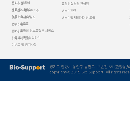
우리의 파트너
회사연혁
품질위험경영 컨설팅
제품 및 서비스
회사조직 및 인적자원
GMP 진단
컴퓨터화시스템
GMP 컨설팅 실적
GMP 및 밸리데이션 교육
GMP 소모품
특허현황
GMP 모듈러 컨스트럭션 서비스
회사위치
자료 및 견적 의뢰하기
인재채용정보
이벤트 및 공지사항
경기도 안양시 동안구 동편로 13번길 65 (관양동
copyrightⓒ 2015 Bio-Support. All rights rese