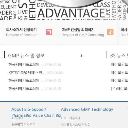
More
한국제약기술교육원 ...
2026-07-10
바이오써포트,
KPTEC 특별세미나 안...
2026-06-06
바이오써포트
한국제약기술교육원 ...
2026-05-15
바이오써포트
한국제약기술교육원 ...
2026-05-15
(주)바이오
About Bio-Support
Advanced GMP Technology
PharmaBio Value Chain Biz
회사개요
GMP 기술소개
밸류체인 사업소개
인사말
제약품질시스템 컨설팅