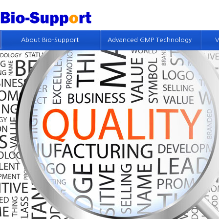
About Bio-Support
Advanced GMP Technology
V
회사개요
GMP 기술소개
인사말
제약품질시스템 컨설팅
회사연혁
품질위험경영 컨설팅
회사조직 및 인적자원
GMP 진단
GMP 컨설팅 실적
GMP 및 밸리데이션 교육
특허현황
회사위치
인재채용정보