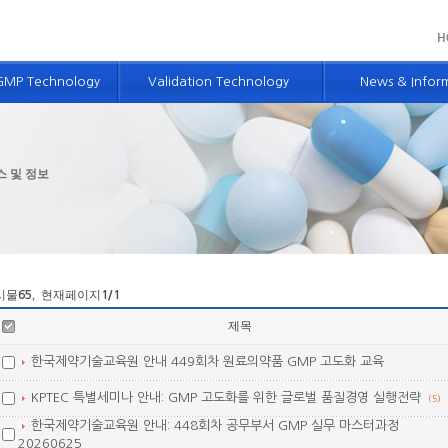
GMP Technology
Validation Technology
News & Infor
술소개
밸리데이션 기술 소개
GMP 뉴스 및 정
시스템 컨설팅
개념설계 기술
BS 뉴스 및 소식
스 및 정보
경영 컨설팅
적격성평가 및 밸리데이션 기술
Advanced GMP
단
컴퓨터시스템 밸리데이션 기술
 밸리데이션 교육
제약엔지니어링 서비스
시물
, 현재페이지
65
1
/1
측정장비 보유현황
제목
한국제약기술교육원 안내 449회차 원료의약품 GMP 고도화 교육
KPTEC 특별세미나 안내: GMP 고도화를 위한 글로벌 품질경영 실행전략
(5)
한국제약기술교육원 안내: 448회차 공무부서 GMP 실무 마스터과정
20260625