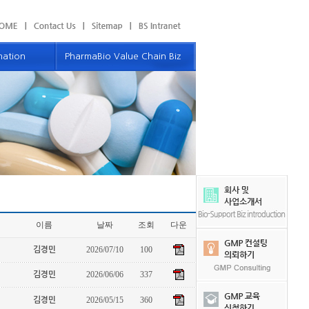
mation
PharmaBio Value Chain Biz
보
밸류체인 사업소개
우리의 파트너
 Communication
제품 및 서비스
컴퓨터화시스템
GMP 소모품
GMP 모듈러 컨스트럭션 서비스
이름
날짜
조회
다운
자료 및 견적 의뢰하기
2026/07/10
100
김경민
이벤트 및 공지사항
2026/06/06
337
김경민
2026/05/15
360
김경민