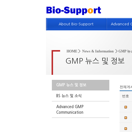
About Bio-Support
Advanced 
회사개요
GMP 기
인사말
제약품질
HOME
News & Information
GMP 뉴
회사연혁
품질위험
GMP 뉴스 및 정보
회사조직 및 인적자원
GMP 진
GMP 컨설팅 실적
GMP 및
GMP 뉴스 및 정보
전체게
특허현황
BS 뉴스 및 소식
번호
회사위치
Advanced GMP
인재채용정보
Communication