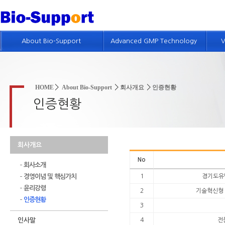
About Bio-Support
Advanced GMP Technology
V
회사개요
GMP 기술소개
인사말
제약품질시스템 컨설팅
HOME
About Bio-Support
회사개요
인증현황
회사연혁
품질위험경영 컨설팅
인증현황
회사조직 및 인적자원
GMP 진단
GMP 컨설팅 실적
GMP 및 밸리데이션 교육
회사개요
특허현황
No
회사소개
회사위치
경영이념 및 핵심가치
1
경기도유망
인재채용정보
윤리강령
2
기술혁신형 중
인증현황
3
인사말
4
전