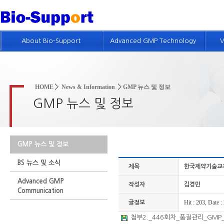
About Bio-Support
Advanced GMP Technology
V
회사개요
GMP 기술소개
인사말
제약품질시스템 컨설팅
HOME
News & Information
GMP 뉴스 및 정보
회사연혁
품질위험경영 컨설팅
GMP 뉴스 및 정보
회사조직 및 인적자원
GMP 진단
GMP 컨설팅 실적
GMP 및 밸리데이션 교육
GMP 뉴스 및 정보
특허현황
BS 뉴스 및 소식
회사위치
제목
한국제약기술교육원
Advanced GMP
인재채용정보
작성자
김경민
Communication
Hit : 203, Date 
글정보
첨부2._446회차_품질관리_GMP_핵